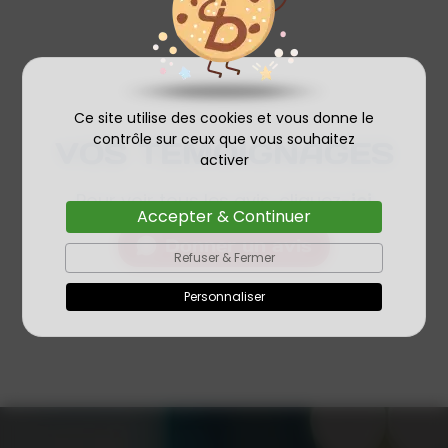
Ce site utilise des cookies et vous donne le
contrôle sur ceux que vous souhaitez
VOS TÉMOIGNAGES
activer
Pour voir tous les avis, cliquez-
ici
Accepter & Continuer
Donner un avis
Refuser & Fermer
Personnaliser