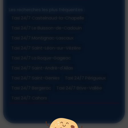
Les recherches les plus fréquentes :
Taxi 24/7 Castelnaud-la-Chapelle
Taxi 24/7 Le Buisson-de-Cadouin
Taxi 24/7 Montignac-Lascaux
Taxi 24/7 Saint-Léon-sur-Vézère
Taxi 24/7 La Roque-Gageac
Taxi 24/7 Saint-André-d'Allas
Taxi 24/7 Saint-Genies
Taxi 24/7 Périgueux
Taxi 24/7 Bergerac
Taxi 24/7 Brive-Vallée
Taxi 24/7 Cahors