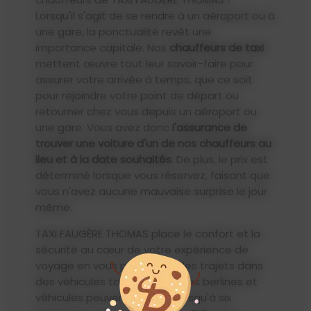
Lorsqu'il s'agit de se rendre à un aéroport ou à
une gare, la ponctualité revêt une
importance capitale. Nos
chauffeurs de taxi
mettent œuvre tout leur savoir-faire pour
assurer votre arrivée à temps, que ce soit
pour rejoindre votre point de départ ou
retourner chez vous depuis un aéroport ou
une gare. Vous avez donc
l'assurance de
trouver une voiture d'un de nos chauffeurs au
lieu et à la date souhaités
. De plus, le prix est
déterminé lorsque vous réservez, faisant que
vous n'avez aucune mauvaise surprise le jour
même.
TAXI FAUGÈRE THOMAS place le confort et la
sécurité au cœur de votre expérience de
voyage en vous proposant des trajets dans
des véhicules tout équipés. Nos berlines et
véhicules peuvent accueillir jusqu'à six