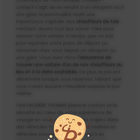
Lorsqu'il s'agit de se rendre à un aéroport ou à
une gare, la ponctualité revêt une
importance capitale. Nos
chauffeurs de taxi
mettent œuvre tout leur savoir-faire pour
assurer votre arrivée à temps, que ce soit
pour rejoindre votre point de départ ou
retourner chez vous depuis un aéroport ou
une gare. Vous avez donc
l'assurance de
trouver une voiture d'un de nos chauffeurs au
lieu et à la date souhaités
. De plus, le prix est
déterminé lorsque vous réservez, faisant que
vous n'avez aucune mauvaise surprise le jour
même.
TAXI FAUGÈRE THOMAS place le confort et la
sécurité au cœur de votre expérience de
voyage en vous proposant des trajets dans
des véhicules tout équipés. Nos berlines et
véhicules peuvent accueillir jusqu'à six