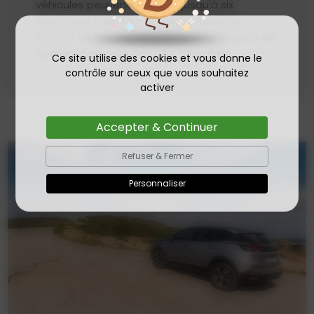
véhicules peuvent accueillir jusqu'à six
personnes avec leur bagage. Grâce au
confort de nos voitures, vous êtes assurés de
passer un voyage des plus agréables.
Ce site utilise des cookies et vous donne le
contrôle sur ceux que vous souhaitez
activer
Accepter & Continuer
Refuser & Fermer
Personnaliser