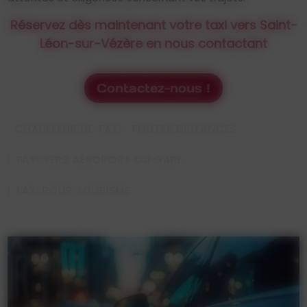
Réservez dès maintenant votre taxi vers Saint-
Léon-sur-Vézère en nous contactant
Contactez-nous !
CHAUFFEUR DE TAXI : TOUTES DISTANCES
TAXI VERS AÉROPORT OU GARE
TAXI POUR TOURISME