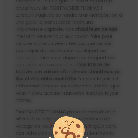
aéroport ou à une gare ? Faites appel aux
chauffeurs de TAXI FAUGÈRE THOMAS !
Lorsqu'il s'agit de se rendre à un aéroport ou à
une gare, la ponctualité revêt une
importance capitale. Nos
chauffeurs de taxi
mettent œuvre tout leur savoir-faire pour
assurer votre arrivée à temps, que ce soit
pour rejoindre votre point de départ ou
retourner chez vous depuis un aéroport ou
une gare. Vous avez donc
l'assurance de
trouver une voiture d'un de nos chauffeurs au
lieu et à la date souhaités
. De plus, le prix est
déterminé lorsque vous réservez, faisant que
vous n'avez aucune mauvaise surprise le jour
même.
TAXI FAUGÈRE THOMAS place le confort et la
sécurité au cœur de votre expérience de
voyage en vous proposant des trajets dans
des véhicules tout équipés. Nos berlines et