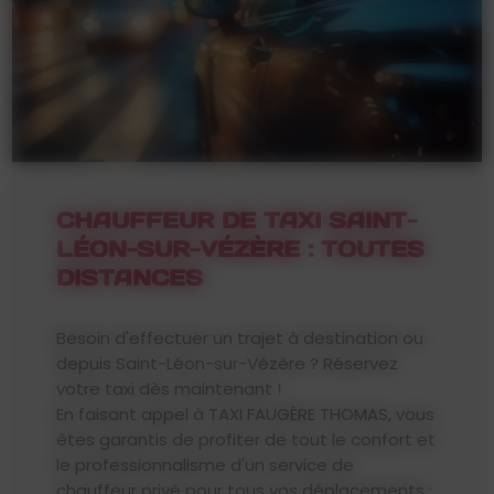
CHAUFFEUR DE TAXI SAINT-
LÉON-SUR-VÉZÈRE : TOUTES
DISTANCES
Besoin d'effectuer un trajet à destination ou
depuis Saint-Léon-sur-Vézère ? Réservez
votre taxi dès maintenant !
En faisant appel à TAXI FAUGÈRE THOMAS, vous
êtes garantis de profiter de tout le confort et
le professionnalisme d'un service de
chauffeur privé pour tous vos déplacements :