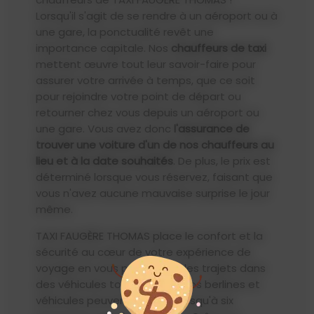
Lorsqu'il s'agit de se rendre à un aéroport ou à
une gare, la ponctualité revêt une
importance capitale. Nos
chauffeurs de taxi
mettent œuvre tout leur savoir-faire pour
assurer votre arrivée à temps, que ce soit
pour rejoindre votre point de départ ou
retourner chez vous depuis un aéroport ou
une gare. Vous avez donc
l'assurance de
trouver une voiture d'un de nos chauffeurs au
lieu et à la date souhaités
. De plus, le prix est
déterminé lorsque vous réservez, faisant que
vous n'avez aucune mauvaise surprise le jour
même.
TAXI FAUGÈRE THOMAS place le confort et la
sécurité au cœur de votre expérience de
voyage en vous proposant des trajets dans
des véhicules tout équipés. Nos berlines et
véhicules peuvent accueillir jusqu'à six