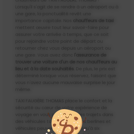
Lorsqu'il s'agit de se rendre à un aéroport ou à
une gare, la ponctualité revêt une
importance capitale. Nos
chauffeurs de taxi
mettent œuvre tout leur savoir-faire pour
assurer votre arrivée à temps, que ce soit
pour rejoindre votre point de départ ou
retourner chez vous depuis un aéroport ou
une gare. Vous avez donc
l'assurance de
trouver une voiture d'un de nos chauffeurs au
lieu et à la date souhaités
. De plus, le prix est
déterminé lorsque vous réservez, faisant que
vous n'avez aucune mauvaise surprise le jour
même.
TAXI FAUGÈRE THOMAS place le confort et la
sécurité au cœur de votre expérience de
voyage en vous proposant des trajets dans
des véhicules tout équipés. Nos berlines et
véhicules peuvent accueillir jusqu'à six