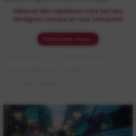
Réservez dès maintenant votre taxi vers
Montignac-Lascaux en nous contactant
Contactez-nous !
CHAUFFEUR DE TAXI : TOUTES DISTANCES
TAXI VERS AÉROPORT OU GARE
TAXI POUR TOURISME